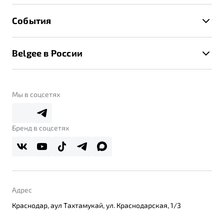
Расчет КАСКО
Гарантия Belgee
Техническое обслуживание
События
Клиентская поддержка
Калькулятор ТО
Новости
Помощь на дорогах
Belgee в России
Контакты
Belgee Линк
О бренде
Belgee Клуб
О дилерском центре
Мы в соцсетях
Belgee Плюс
Правовая информация
Реферальная программа
Бренд в соцсетях
Адрес
Краснодар, аул Тахтамукай, ул. Краснодарская, 1/3