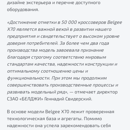
дизайне экстерьера и перечне доступного
от 1 699 990 ₽*
оборудования.
Подробно
Обзор
В наличии
«Достижение отметки в 50
000 кроссоверов Belgee
X70 является важной вехой в развитии нашего
X70
Будьте еще более уверены на дорогах с программой
предприятия и свидетельствует о высоком уровне
"Помощь на дорогах"
Автомобили в наличии
доверия потребителей. За более чем два года
Тест-драйв
производства модель завоевала признание
Преимущества программы
Автокредит
благодаря строгому соответствию мировым
Спецпредложения
стандартам качества, надежности конструкции и
оптимальному соотношению цены и
функциональности. При этом мы продолжим
Запись на сервис
совершенствовать производственные процессы и
Калькулятор ТО
развивать модельный ряд»
, — отмечает директор
Универсальный кроссовер
Клиентская поддержка
СЗАО «БЕЛДЖИ» Геннадий Свидерский.
от 2 499 990 ₽*
В основе модели Belgee X70 лежит проверенная
технологическая база и агрегаты. Помимо
Обзор
В наличии
надежности она успела зарекомендовать себя