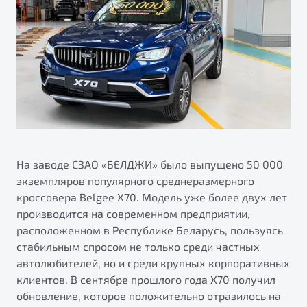
ПОДДЕРЖКА
Автокредит
О дилерском центре
Трейд-ин
Гарантия Belgee
Правовая информация
Яркий кроссовер
Страхование
Belgee Линк
от 2 219 990 ₽*
Расчет КАСКО
Belgee Клуб
Обзор
В наличии
Belgee Плюс
Реферальная программа
S50
Клиентская поддержка
На заводе СЗАО «БЕЛДЖИ» было выпущено 50 000
экземпляров популярного среднеразмерного
Помощь на дорогах
кроссовера Belgee X70. Модель уже более двух лет
производится на современном предприятии,
расположенном в Республике Беларусь, пользуясь
стабильным спросом не только среди частных
автолюбителей, но и среди крупных корпоративных
клиентов. В сентябре прошлого года X70 получил
Узнайте о специальных выгодах при покупке
обновление, которое положительно отразилось на
Элегантный и практичный седан
автомобиля Belgee