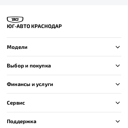
ЮГ-АВТО КРАСНОДАР
Модели
X50+
Выбор и покупка
S50
Автомобили в наличии
X70
Финансы и услуги
Спецпредложения и Акции
Автокредит
Записаться на тест-драйв
Сервис
Трейд-ин
Получить предложение
Записаться на сервис
Страхование
Поддержка
Руководство по эксплуатации