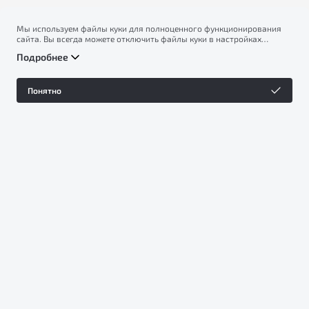
Мы используем файлы куки для полноценного функционирования
сайта. Вы всегда можете отключить файлы куки в настройках
вашего браузера. Продолжая использовать сайт, вы соглашаетесь
Подробнее
на сбор и использование файлов куки, и подтверждаете
ознакомление с информацией по сбору, использованию и
возможной блокировке файлов куки в
Политике
Понятно
конфиденциальности
.