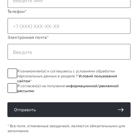
ПОДДЕРЖКА
Автокредит
О дилерском центре
Телефон
*
Трейд-ин
Гарантия Belgee
Правовая информация
Яркий кроссовер
Страхование
Belgee Линк
от 2 219 990 ₽*
Электронная почта
*
Расчет КАСКО
Belgee Клуб
Обзор
В наличии
Belgee Плюс
Реферальная программа
S50
Я ознакомлен(а) и соглашаюсь с условиями обработки
Клиентская поддержка
персональных данных в разделе 7
Условий пользования
сайтом
*
Помощь на дорогах
Я согласен(а) на получение
информационной/рекламной
рассылки
Отправить
* Все поля, отмеченные звездочкой, являются обязательными для
заполнения.
Узнайте о специальных выгодах при покупке
Элегантный и практичный седан
автомобиля Belgee