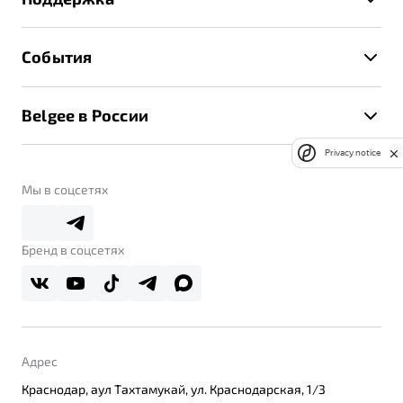
Руководство по эксплуатации
Расчет КАСКО
Гарантия Belgee
Техническое обслуживание
События
Клиентская поддержка
Калькулятор ТО
Новости
Помощь на дорогах
Belgee в России
Контакты
Belgee Линк
О бренде
Privacy notice
Belgee Клуб
О дилерском центре
Мы в соцсетях
Belgee Плюс
Правовая информация
Реферальная программа
Бренд в соцсетях
Адрес
Краснодар, аул Тахтамукай, ул. Краснодарская, 1/3