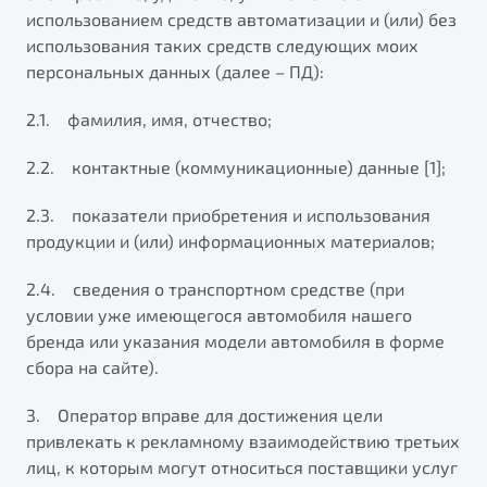
от 1 699 990 ₽*
использованием средств автоматизации и (или) без
Подробно
использования таких средств следующих моих
Обзор
В наличии
персональных данных (далее – ПД):
2.1. фамилия, имя, отчество;
X70
Будьте еще более уверены на дорогах с программой
"Помощь на дорогах"
Автомобили в наличии
2.2. контактные (коммуникационные) данные [1];
Тест-драйв
Преимущества программы
Автокредит
2.3. показатели приобретения и использования
Спецпредложения
продукции и (или) информационных материалов;
2.4. сведения о транспортном средстве (при
Запись на сервис
условии уже имеющегося автомобиля нашего
Калькулятор ТО
бренда или указания модели автомобиля в форме
Универсальный кроссовер
Клиентская поддержка
сбора на сайте).
от 2 499 990 ₽*
3. Оператор вправе для достижения цели
привлекать к рекламному взаимодействию третьих
Обзор
В наличии
лиц, к которым могут относиться поставщики услуг