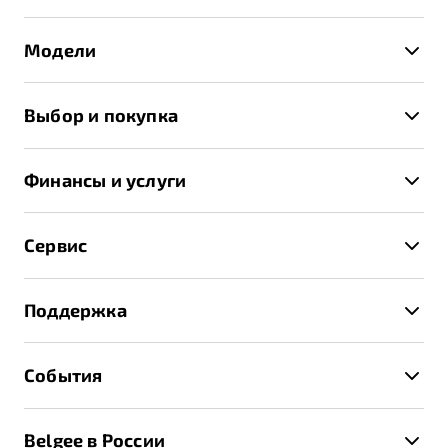
Модели
X50+
Выбор и покупка
S50
Автомобили в наличии
X70
Финансы и услуги
Спецпредложения и Акции
Автокредит
Записаться на тест-драйв
Сервис
Трейд-ин
Получить предложение
Записаться на сервис
Страхование
Поддержка
Руководство по эксплуатации
Расчет КАСКО
Гарантия Belgee
Техническое обслуживание
События
Клиентская поддержка
Калькулятор ТО
Новости
Помощь на дорогах
Belgee в России