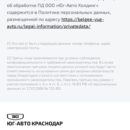
об обработке ПД ООО «Юг-Авто Холдинг»
содержится в Политике персональных данных,
размещенной по адресу
https://belgee-yug-
avto.ru/legal-information/privatedata/
[1] Это могут быть следующие данные: номер телефона, адрес
электронной почты.
[2] Третьи лица привлекаются при условии соблюдения
конфиденциальности и требований законодательства. В случае
неисполнения третьими лицами данных условий они будут нести
ответственность на основании своих договорных обязательств
перед Оператором и (или) в соответствии с положениями
применимого законодательства. Перечень третьих лиц указан с
учетом положений п. 6 ч. 4 ст. 9, ч. 4 ст. 18 ФЗ РФ «О персональных
данных» от 27.07.2006 № 152-ФЗ.
ЮГ-АВТО КРАСНОДАР