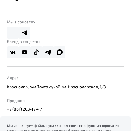
Контакты
Belgee Линк
О бренде
Belgee Клуб
О дилерском центре
Мы в соцсетях
Belgee Плюс
Правовая информация
Реферальная программа
Бренд в соцсетях
Адрес
Краснодар, аул Тахтамукай, ул. Краснодарская, 1/3
Продажи
+7 (861) 203-17-47
Мы используем файлы куки для полноценного функционирования
сайта. Вы всегда можете отключить файлы куки в настройках
© 2026