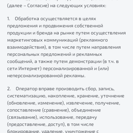
(далее – Согласие) на следующих условиях:
ПОДДЕРЖКА
Автокредит
О дилерском центре
1. Обработка осуществляется в целях
Трейд-ин
Гарантия Belgee
Правовая информация
Яркий кроссовер
предложения и продвижения собственной
Страхование
Belgee Линк
продукции и бренда на рынке путем осуществления
от 2 219 990 ₽*
Расчет КАСКО
Belgee Клуб
маркетинговых коммуникаций (рекламного
взаимодействия), в том числе путем направления
Обзор
В наличии
Belgee Плюс
персональных предложений и рекламных
Реферальная программа
сообщений, а также путем демонстрации (в т.ч. в
S50
сети Интернет) персонализированной и (или)
Клиентская поддержка
неперсонализированной рекламы.
Помощь на дорогах
2. Оператор вправе производить сбор, запись,
систематизацию, накопление, хранение, уточнение
(обновление, изменение), извлечение, получение,
сопоставление (сравнение), объединение
(связывание), использование, передачу
(предоставление, доступ), в том числе
Узнайте о специальных выгодах при покупке
Элегантный и практичный седан
блокирование, удаление, уничтожение с
автомобиля Belgee