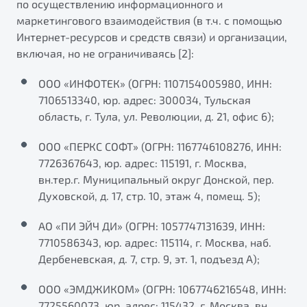
по осуществлению информационного и
маркетингового взаимодействия (в т.ч. с помощью
Интернет-ресурсов и средств связи) и организации,
включая, но не ограничиваясь [2]:
ООО «ИНФОТЕК» (ОГРН: 1107154005980, ИНН:
7106513340, юр. адрес: 300034, Тульская
область, г. Тула, ул. Революции, д. 21, офис 6);
ООО «ПЕРКС СОФТ» (ОГРН: 1167746108276, ИНН:
7726367643, юр. адрес: 115191, г. Москва,
вн.тер.г. Муниципальный округ Донской, пер.
Духовской, д. 17, стр. 10, этаж 4, помещ. 5);
АО «ПИ ЭЙЧ ДИ» (ОГРН: 1057747131639, ИНН:
7710586343, юр. адрес: 115114, г. Москва, наб.
Дербеневская, д. 7, стр. 9, эт. 1, подъезд А);
ООО «ЭМДЖИКОМ» (ОГРН: 1067746216548, ИНН:
7725560073, юр. адрес: 115432, г. Москва, вн.