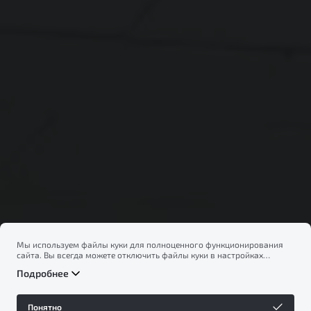
Мы используем файлы куки для полноценного функционирования
сайта. Вы всегда можете отключить файлы куки в настройках
вашего браузера. Продолжая использовать сайт, вы соглашаетесь
Подробнее
на сбор и использование файлов куки, и подтверждаете
ознакомление с информацией по сбору, использованию и
возможной блокировке файлов куки в
Политике
Понятно
конфиденциальности
.