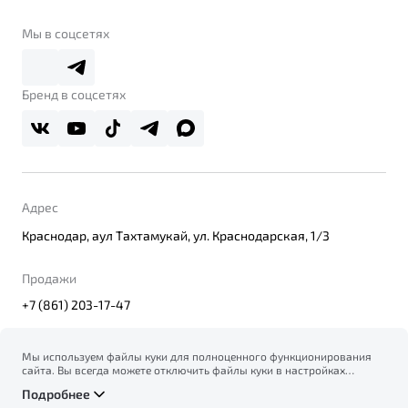
Belgee Клуб
О дилерском центре
Мы в соцсетях
Belgee Плюс
Правовая информация
Реферальная программа
Бренд в соцсетях
Адрес
Краснодар, аул Тахтамукай, ул. Краснодарская, 1/3
Продажи
+7 (861) 203-17-47
Мы используем файлы куки для полноценного функционирования
сайта. Вы всегда можете отключить файлы куки в настройках
© 2026
вашего браузера. Продолжая использовать сайт, вы соглашаетесь
Правовая информация
Подробнее
на сбор и использование файлов куки, и подтверждаете
Политика конфиденциальности персональных данных