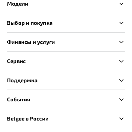
Модели
X50+
Выбор и покупка
S50
Автомобили в наличии
X70
Финансы и услуги
Спецпредложения и Акции
Автокредит
Записаться на тест-драйв
Сервис
Трейд-ин
Получить предложение
Записаться на сервис
Страхование
Поддержка
Руководство по эксплуатации
Расчет КАСКО
Гарантия Belgee
Техническое обслуживание
События
Клиентская поддержка
Калькулятор ТО
Новости
Помощь на дорогах
Belgee в России
Контакты
Belgee Линк
О бренде