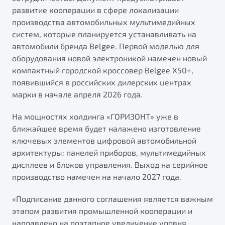
от 1 699 990 ₽*
развитие кооперации в сфере локализации
Подробно
производства автомобильных мультимедийных
Обзор
В наличии
систем, которые планируется устанавливать на
автомобили бренда Belgee. Первой моделью для
оборудования новой электроникой намечен новый
X70
Будьте еще более уверены на дорогах с программой
"Помощь на дорогах"
компактный городской кроссовер Belgee X50+,
Автомобили в наличии
появившийся в российских дилерских центрах
Тест-драйв
Преимущества программы
марки в начале апреля 2026 года.
Автокредит
Спецпредложения
На мощностях холдинга «ГОРИЗОНТ» уже в
ближайшее время будет налажено изготовление
ключевых элементов цифровой автомобильной
Запись на сервис
архитектуры: панелей приборов, мультимедийных
Калькулятор ТО
дисплеев и блоков управления. Выход на серийное
Универсальный кроссовер
Клиентская поддержка
производство намечен на начало 2027 года.
от 2 499 990 ₽*
«Подписание данного соглашения является важным
Обзор
В наличии
этапом развития промышленной кооперации и
направлено на поэтапное увеличение уровня