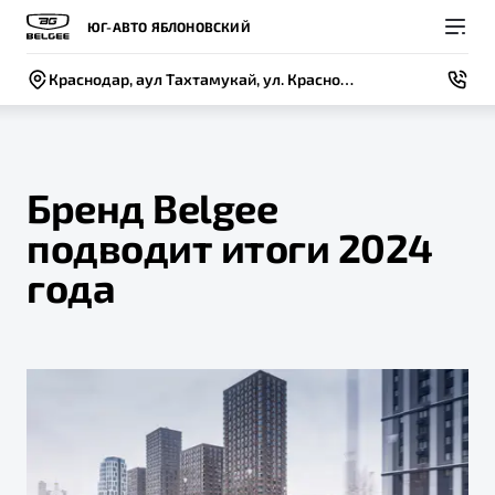
ЮГ-АВТО ЯБЛОНОВСКИЙ
Краснодар, аул Тахтамукай, ул. Краснодарская, 1/3
Бренд Belgee
подводит итоги 2024
Покупателям
Владельцам
О компании
Модели
года
ВЫБОР И ПОКУПКА
СЕРВИС
СОБЫТИЯ
Новый
X50+
Автомобили в наличии
Записаться на сервис
Новости
Спецпредложения и Акции
Руководство по эксплуатации
Контакты
Записаться на тест-драйв
Техническое обслуживание
BELGEE В РОССИИ
Калькулятор ТО
ФИНАНСЫ И УСЛУГИ
О бренде