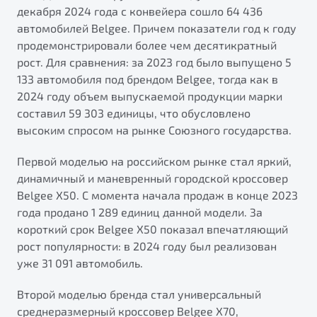
от 1 699 990 ₽*
декабря 2024 года с конвейера сошло 64 436
Подробно
автомобилей Belgee. Причем показатели год к году
продемонстрировали более чем десятикратный
Обзор
В наличии
рост. Для сравнения: за 2023 год было выпущено 5
133 автомобиля под брендом Belgee, тогда как в
X70
Будьте еще более уверены на дорогах с программой
2024 году объем выпускаемой продукции марки
"Помощь на дорогах"
Автомобили в наличии
составил 59 303 единицы, что обусловлено
Тест-драйв
Преимущества программы
высоким спросом на рынке Союзного государства.
Автокредит
Спецпредложения
Первой моделью на российском рынке стал яркий,
динамичный и маневренный городской кроссовер
Belgee X50. С момента начала продаж в конце 2023
Запись на сервис
года продано 1 289 единиц данной модели. За
Калькулятор ТО
короткий срок Belgee X50 показал впечатляющий
Универсальный кроссовер
Клиентская поддержка
рост популярности: в 2024 году был реализован
от 2 499 990 ₽*
уже 31 091 автомобиль.
Обзор
В наличии
Второй моделью бренда стал универсальный
среднеразмерный кроссовер Belgee X70,