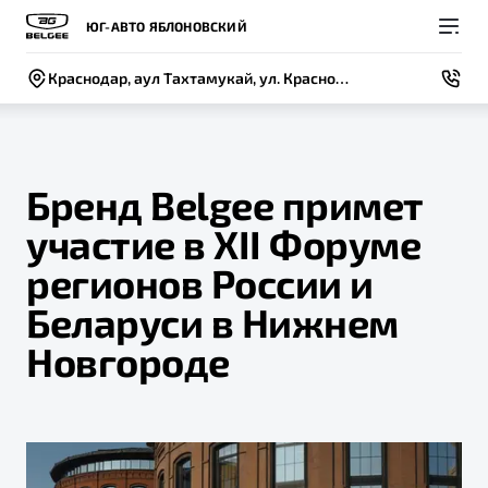
ЮГ-АВТО ЯБЛОНОВСКИЙ
Краснодар, аул Тахтамукай, ул. Краснодарская, 1/3
Бренд Belgee примет
участие в XII Форуме
Покупателям
Владельцам
О компании
Модели
регионов России и
ВЫБОР И ПОКУПКА
СЕРВИС
СОБЫТИЯ
Беларуси в Нижнем
Новый
X50+
Автомобили в наличии
Записаться на сервис
Новости
Новгороде
Спецпредложения и Акции
Руководство по эксплуатации
Контакты
Записаться на тест-драйв
Техническое обслуживание
BELGEE В РОССИИ
Калькулятор ТО
ФИНАНСЫ И УСЛУГИ
О бренде