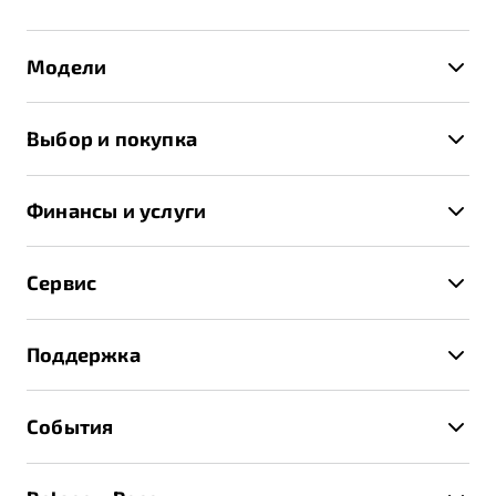
Модели
X50+
Выбор и покупка
S50
Автомобили в наличии
X70
Финансы и услуги
Спецпредложения и Акции
Автокредит
Записаться на тест-драйв
Сервис
Трейд-ин
Получить предложение
Записаться на сервис
Страхование
Поддержка
Руководство по эксплуатации
Расчет КАСКО
Гарантия Belgee
Техническое обслуживание
События
Клиентская поддержка
Калькулятор ТО
Новости
Помощь на дорогах