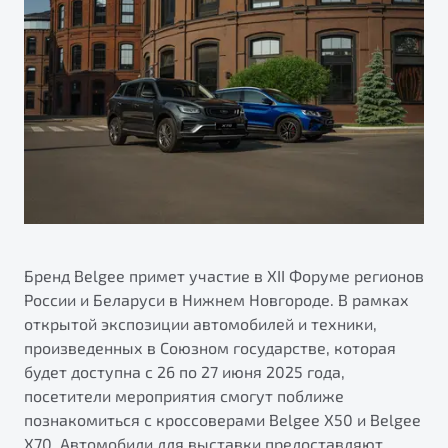
ПОДДЕРЖКА
Автокредит
О дилерском центре
Трейд-ин
Гарантия Belgee
Правовая информация
Яркий кроссовер
Страхование
Belgee Линк
от 2 219 990 ₽*
Расчет КАСКО
Belgee Клуб
Обзор
В наличии
Belgee Плюс
Реферальная программа
S50
Клиентская поддержка
Помощь на дорогах
Бренд Belgee примет участие в XII Форуме регионов
России и Беларуси в Нижнем Новгороде. В рамках
открытой экспозиции автомобилей и техники,
произведенных в Союзном государстве, которая
будет доступна с 26 по 27 июня 2025 года,
посетители мероприятия смогут поближе
познакомиться с кроссоверами Belgee X50 и Belgee
Узнайте о специальных выгодах при покупке
Элегантный и практичный седан
X70. Автомобили для выставки предоставляют
автомобиля Belgee