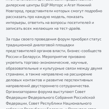
от 1 699 990 ₽*
дилерские центры БЦР Моторс и Агат Нижний
Подробно
Новгород, представители которых смогут подробно
Обзор
В наличии
рассказать про каждую модель, показать
интерьеры, ответить на вопросы посетителей и
записать всех желающих на тест-драйв.
X70
Будьте еще более уверены на дорогах с программой
"Помощь на дорогах"
Автомобили в наличии
За годы своего проведения форум приобрел статус
Тест-драйв
Преимущества программы
традиционной диалоговой площадки
Автокредит
представителей органов власти, бизнес-сообществ
Спецпредложения
России и Беларуси. Мероприятие призвано
укрепить торгово-экономические, научные,
образовательные и культурные связи между двумя
Запись на сервис
странами, а также направлено на расширение
Калькулятор ТО
деловых контактов и развитие перспективных
Универсальный кроссовер
Клиентская поддержка
направлений двустороннего сотрудничества.
от 2 499 990 ₽*
Организаторами форума выступают Совет
Федерации Федерального Собрания Российской
Обзор
В наличии
Федерации, Совет Республики Национального
собрания Республики Беларусь и Правительство