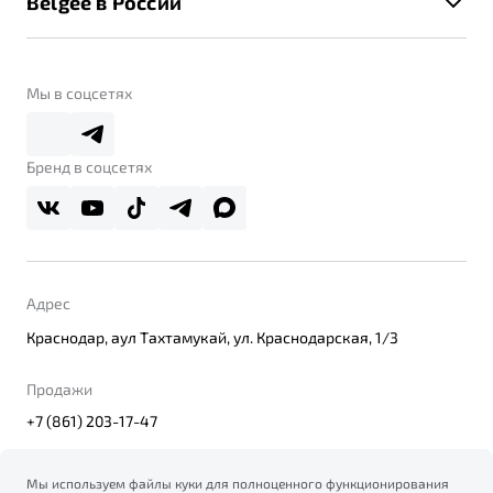
Belgee в России
Контакты
Belgee Линк
О бренде
Belgee Клуб
О дилерском центре
Мы в соцсетях
Belgee Плюс
Правовая информация
Реферальная программа
Бренд в соцсетях
Адрес
Краснодар, аул Тахтамукай, ул. Краснодарская, 1/3
Продажи
+7 (861) 203-17-47
Мы используем файлы куки для полноценного функционирования