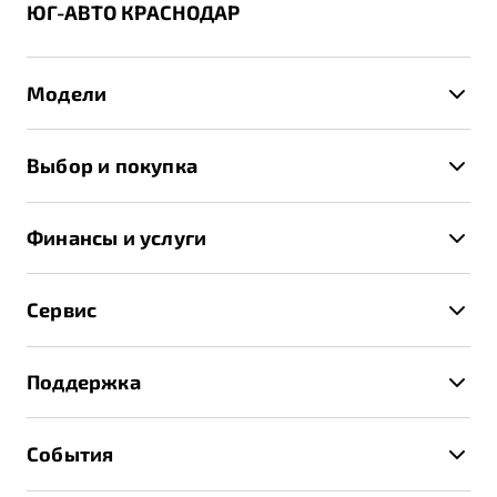
ЮГ-АВТО КРАСНОДАР
Модели
X50+
Выбор и покупка
S50
Автомобили в наличии
X70
Финансы и услуги
Спецпредложения и Акции
Автокредит
Записаться на тест-драйв
Сервис
Трейд-ин
Получить предложение
Записаться на сервис
Страхование
Поддержка
Руководство по эксплуатации
Расчет КАСКО
Гарантия Belgee
Техническое обслуживание
События
Клиентская поддержка
Калькулятор ТО