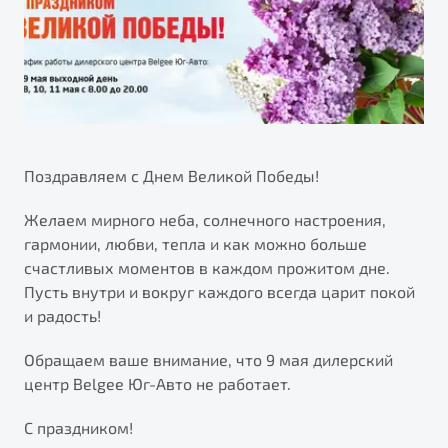
ПОДДЕРЖКА
Автокредит
О дилерском центре
Трейд-ин
Гарантия Belgee
Правовая информация
Яркий кроссовер
Страхование
Belgee Линк
от 2 219 990 ₽*
Расчет КАСКО
Belgee Клуб
Обзор
В наличии
Belgee Плюс
Поздравляем с Днем Великой Победы!
Реферальная программа
S50
Желаем мирного неба, солнечного настроения,
Клиентская поддержка
гармонии, любви, тепла и как можно больше
счастливых моментов в каждом прожитом дне.
Помощь на дорогах
Пусть внутри и вокруг каждого всегда царит покой
и радость!
Обращаем ваше внимание, что 9 мая дилерский
центр Belgee Юг-Авто не работает.
С праздником!
Узнайте о специальных выгодах при покупке
Элегантный и практичный седан
автомобиля Belgee