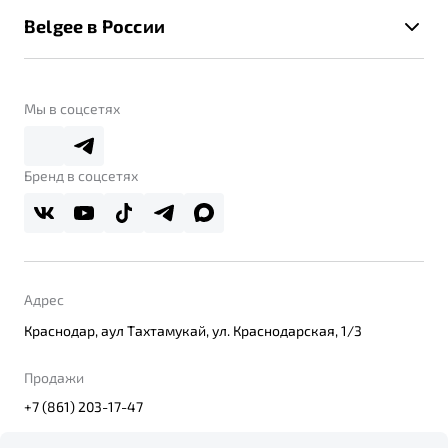
Новости
Помощь на дорогах
Belgee в России
Контакты
Belgee Линк
О бренде
Belgee Клуб
О дилерском центре
Мы в соцсетях
Belgee Плюс
Правовая информация
Реферальная программа
Бренд в соцсетях
Адрес
Краснодар, аул Тахтамукай, ул. Краснодарская, 1/3
Продажи
+7 (861) 203-17-47