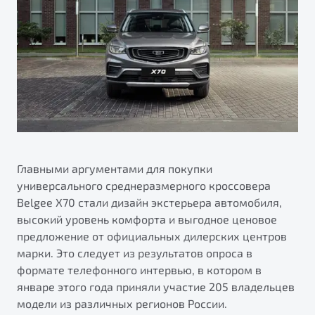
ПОДДЕРЖКА
Автокредит
О дилерском центре
Трейд-ин
Гарантия Belgee
Правовая информация
Яркий кроссовер
Страхование
Belgee Линк
от 2 219 990 ₽*
Расчет КАСКО
Belgee Клуб
Обзор
В наличии
Belgee Плюс
Реферальная программа
S50
Клиентская поддержка
Главными аргументами для покупки
универсального среднеразмерного кроссовера
Помощь на дорогах
Belgee X70 стали дизайн экстерьера автомобиля,
высокий уровень комфорта и выгодное ценовое
предложение от официальных дилерских центров
марки. Это следует из результатов опроса в
формате телефонного интервью, в котором в
январе этого года приняли участие 205 владельцев
Узнайте о специальных выгодах при покупке
модели из различных регионов России.
Элегантный и практичный седан
автомобиля Belgee