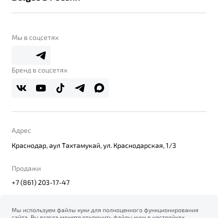
Контакты
Belgee Линк
О бренде
Belgee Клуб
О дилерском центре
Мы в соцсетях
Belgee Плюс
Правовая информация
Реферальная программа
Бренд в соцсетях
Адрес
Краснодар, аул Тахтамукай, ул. Краснодарская, 1/3
Продажи
+7 (861) 203-17-47
Мы используем файлы куки для полноценного функционирования
сайта. Вы всегда можете отключить файлы куки в настройках