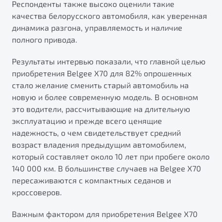
Респонденты также высоко оценили такие
от 1 699 990 ₽*
качества белорусского автомобиля, как уверенная
Подробно
динамика разгона, управляемость и наличие
Обзор
В наличии
полного привода.
X70
Будьте еще более уверены на дорогах с программой
Результаты интервью показали, что главной целью
"Помощь на дорогах"
Автомобили в наличии
приобретения Belgee X70 для 82% опрошенных
Тест-драйв
стало желание сменить старый автомобиль на
Преимущества программы
Автокредит
новую и более современную модель. В основном
Спецпредложения
это водители, рассчитывающие на длительную
эксплуатацию и прежде всего ценящие
надежность, о чем свидетельствует средний
Запись на сервис
возраст владения предыдущим автомобилем,
Калькулятор ТО
который составляет около 10 лет при пробеге около
Универсальный кроссовер
Клиентская поддержка
140 000 км. В большинстве случаев на Belgee X70
от 2 499 990 ₽*
пересаживаются с компактных седанов и
кроссоверов.
Обзор
В наличии
Важным фактором для приобретения Belgee Х70