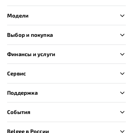
Модели
X50+
Выбор и покупка
S50
Автомобили в наличии
X70
Финансы и услуги
Спецпредложения и Акции
Автокредит
Записаться на тест-драйв
Сервис
Трейд-ин
Получить предложение
Записаться на сервис
Страхование
Поддержка
Руководство по эксплуатации
Расчет КАСКО
Гарантия Belgee
Техническое обслуживание
События
Клиентская поддержка
Калькулятор ТО
Новости
Помощь на дорогах
Belgee в России