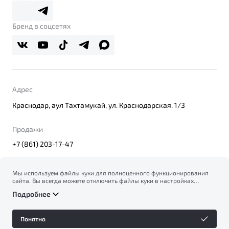
Belgee Плюс
Правовая информация
Реферальная программа
Бренд в соцсетях
Адрес
Краснодар, аул Тахтамукай, ул. Краснодарская, 1/3
Продажи
+7 (861) 203-17-47
Мы используем файлы куки для полноценного функционирования
сайта. Вы всегда можете отключить файлы куки в настройках
© 2026
вашего браузера. Продолжая использовать сайт, вы соглашаетесь
Правовая информация
Подробнее
на сбор и использование файлов куки, и подтверждаете
Политика конфиденциальности персональных данных
ознакомление с информацией по сбору, использованию и
Официальный сайт Belgee в России
возможной блокировке файлов куки в
Политике
Сделано в ПЕРКС
Понятно
конфиденциальности
.