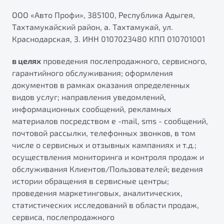
ПОДДЕРЖКА
Автокредит
О дилерском центре
ООО «Авто Профи», 385100, Республика Адыгея,
Тахтамукайский район, а. Тахтамукай, ул.
Трейд-ин
Гарантия Belgee
Правовая информация
Краснодарская, 3. ИНН 0107023480 КПП 010701001
Яркий кроссовер
Страхование
Belgee Линк
от 2 219 990 ₽*
в целях
проведения послепродажного, сервисного,
Расчет КАСКО
Belgee Клуб
гарантийного обслуживания; оформления
Обзор
В наличии
Belgee Плюс
документов в рамках оказания определенных
видов услуг; направления уведомлений,
Реферальная программа
S50
информационных сообщений, рекламных
Клиентская поддержка
материалов посредством e -mail, sms - сообщений,
почтовой рассылки, телефонных звонков, в том
Помощь на дорогах
числе о сервисных и отзывных кампаниях и т.д.;
осуществления мониторинга и контроля продаж и
обслуживания Клиентов/Пользователей; ведения
истории обращения в сервисные центры;
проведения маркетинговых, аналитических,
статистических исследований в области продаж,
Узнайте о специальных выгодах при покупке
сервиса, послепродажного
Элегантный и практичный седан
автомобиля Belgee