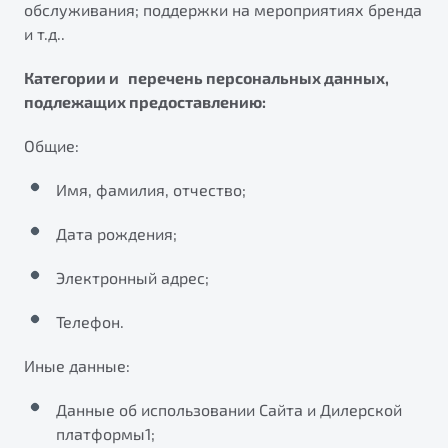
обслуживания; поддержки на мероприятиях бренда
от 1 699 990 ₽*
и т.д..
Подробно
Обзор
В наличии
Категории и перечень персональных данных,
подлежащих предоставлению:
X70
Будьте еще более уверены на дорогах с программой
"Помощь на дорогах"
Общие:
Автомобили в наличии
Тест-драйв
Преимущества программы
Имя, фамилия, отчество;
Автокредит
Спецпредложения
Дата рождения;
Электронный адрес;
Запись на сервис
Калькулятор ТО
Телефон.
Универсальный кроссовер
Клиентская поддержка
от 2 499 990 ₽*
Иные данные:
Данные об использовании Сайта и Дилерской
Обзор
В наличии
платформы1;