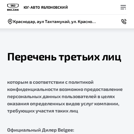
ЮГ-АВТО ЯБЛОНОВСКИЙ
Краснодар, аул Тахтамукай, ул. Краснодарская, 1/3
Перечень третьих лиц
Покупателям
Владельцам
О компании
Модели
которым в соответствии с политикой
ВЫБОР И ПОКУПКА
СЕРВИС
СОБЫТИЯ
Новый
конфиденциальности возможно предоставление
X50+
Автомобили в наличии
Записаться на сервис
Новости
персональных данных пользователей в целях
оказания определенных видов услуг компании,
Спецпредложения и Акции
Руководство по эксплуатации
Контакты
требующих участия таких лиц
Записаться на тест-драйв
Техническое обслуживание
BELGEE В РОССИИ
Калькулятор ТО
Официальный Дилер Belgee:
ФИНАНСЫ И УСЛУГИ
О бренде