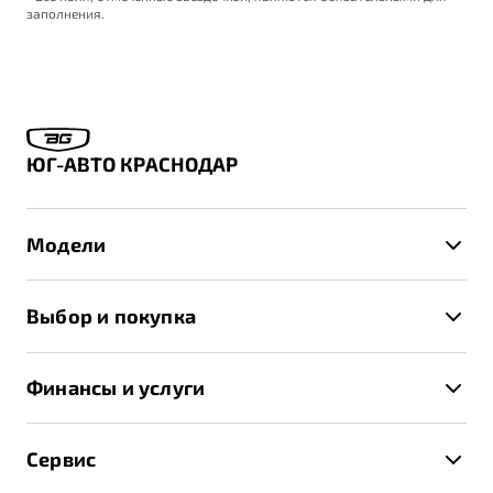
заполнения.
ЮГ-АВТО КРАСНОДАР
Модели
X50+
Выбор и покупка
S50
Автомобили в наличии
X70
Финансы и услуги
Спецпредложения и Акции
Автокредит
Записаться на тест-драйв
Сервис
Трейд-ин
Получить предложение