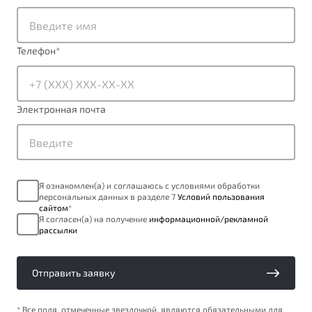
от 1 699 990 ₽*
Подробно
Обзор
В наличии
Телефон
*
X70
Будьте еще более уверены на дорогах с программой
"Помощь на дорогах"
Автомобили в наличии
Электронная почта
Тест-драйв
Преимущества программы
Автокредит
Спецпредложения
Я ознакомлен(а) и соглашаюсь с условиями обработки
персональных данных в разделе 7
Условий пользования
Запись на сервис
сайтом
*
Калькулятор ТО
Я согласен(а) на получение
информационной/рекламной
рассылки
Универсальный кроссовер
Клиентская поддержка
от 2 499 990 ₽*
Отправить заявку
Обзор
В наличии
* Все поля, отмеченные звездочкой, являются обязательными для