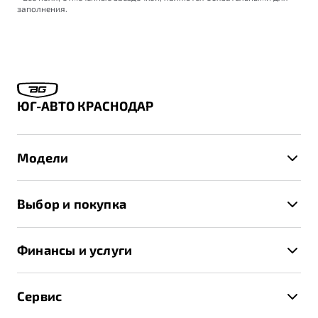
заполнения.
ЮГ-АВТО КРАСНОДАР
Модели
X50+
Выбор и покупка
S50
Автомобили в наличии
X70
Финансы и услуги
Спецпредложения и Акции
Автокредит
Записаться на тест-драйв
Сервис
Трейд-ин
Получить предложение