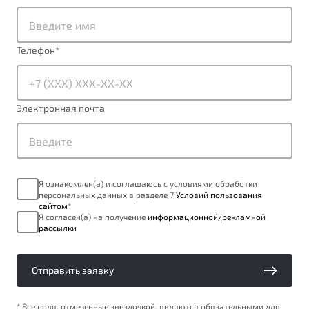
от 1 699 990 ₽*
Подробно
Обзор
В наличии
Телефон
*
X70
Будьте еще более уверены на дорогах с программой
"Помощь на дорогах"
Автомобили в наличии
Электронная почта
Тест-драйв
Преимущества программы
Автокредит
Спецпредложения
Я ознакомлен(а) и соглашаюсь с условиями обработки
персональных данных в разделе 7
Условий пользования
Запись на сервис
сайтом
*
Калькулятор ТО
Я согласен(а) на получение
информационной/рекламной
рассылки
Универсальный кроссовер
Клиентская поддержка
от 2 499 990 ₽*
Отправить заявку
Обзор
В наличии
* Все поля, отмеченные звездочкой, являются обязательными для