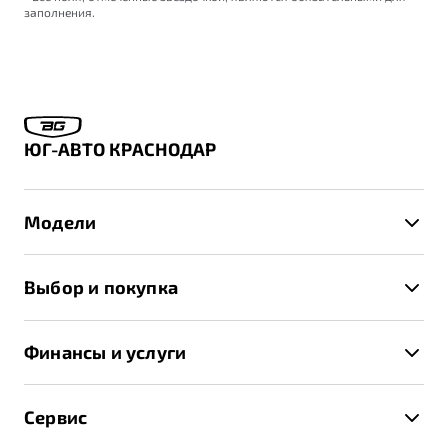
заполнения.
ЮГ-АВТО КРАСНОДАР
Модели
X50+
Выбор и покупка
S50
Автомобили в наличии
X70
Финансы и услуги
Спецпредложения и Акции
Автокредит
Записаться на тест-драйв
Сервис
Трейд-ин
Получить предложение