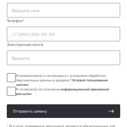
от 1 699 990 ₽*
Подробно
Обзор
В наличии
Телефон
*
X70
Будьте еще более уверены на дорогах с программой
"Помощь на дорогах"
Автомобили в наличии
Электронная почта
Тест-драйв
Преимущества программы
Автокредит
Спецпредложения
Я ознакомлен(а) и соглашаюсь с условиями обработки
персональных данных в разделе 7
Условий пользования
Запись на сервис
сайтом
*
Калькулятор ТО
Я согласен(а) на получение
информационной/рекламной
рассылки
Универсальный кроссовер
Клиентская поддержка
от 2 499 990 ₽*
Отправить заявку
Обзор
В наличии
* Все поля, отмеченные звездочкой, являются обязательными для